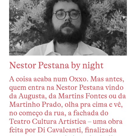
Nestor Pestana by night
A coisa acaba num Oxxo. Mas antes,
quem entra na Nestor Pestana vindo
da Augusta, da Martins Fontes ou da
Martinho Prado, olha pra cima e vê,
no começo da rua, a fachada do
Teatro Cultura Artística – uma obra
feita por Di Cavalcanti, finalizada