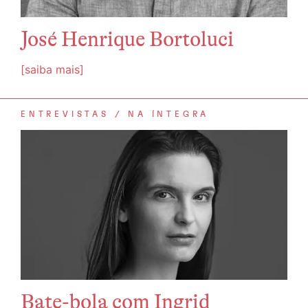
José Henrique Bortoluci
[saiba mais]
ENTREVISTAS
NA ÍNTEGRA
Bate-bola com Ingrid