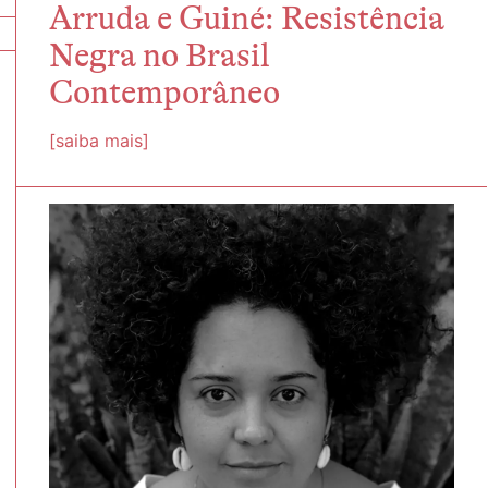
Arruda e Guiné: Resistência
Negra no Brasil
Contemporâneo
[saiba mais]