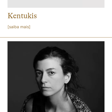
Kentukis
[saiba mais]