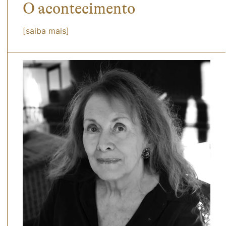
O acontecimento
[saiba mais]