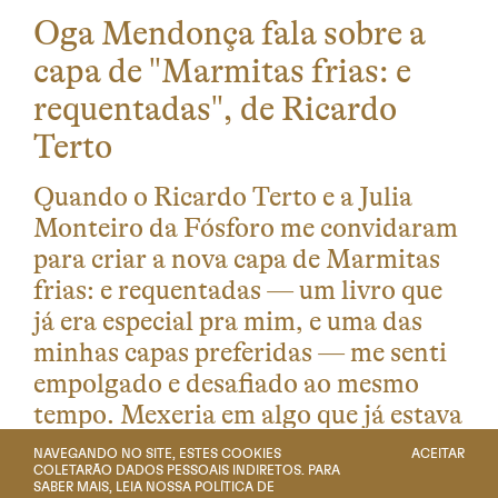
Oga Mendonça fala sobre a
capa de "Marmitas frias: e
requentadas", de Ricardo
Terto
Quando o Ricardo Terto e a Julia
Monteiro da Fósforo me convidaram
para criar a nova capa de Marmitas
frias: e requentadas — um livro que
já era especial pra mim, e uma das
minhas capas preferidas — me senti
empolgado e desafiado ao mesmo
tempo. Mexeria em algo que já estava
muito bem resolvido, …
[saiba mais]
NAVEGANDO NO SITE, ESTES COOKIES
ACEITAR
COLETARÃO DADOS PESSOAIS INDIRETOS. PARA
SABER MAIS, LEIA NOSSA
POLÍTICA DE