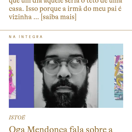
que um dia aquele seria o teto de uma
casa. Isso porque a irmã do meu pai é
vizinha …
[saiba mais]
NA ÍNTEGRA
ISTOÉ
Oga Mendonça fala sobre a